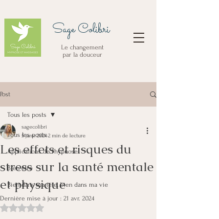
Sage Colibri
Le changement
par la douceur
Post
Tous les posts
sagecolibri
Tous les posts
5 janv. 2024
2 min de lecture
Les effets et risques du
Applications de l'hypnose
stress sur la santé mentale
Bien-être
et physique
Bien dans ma tête, bien dans ma vie
Dernière mise à jour :
21 avr. 2024
Noté NaN étoiles sur 5.