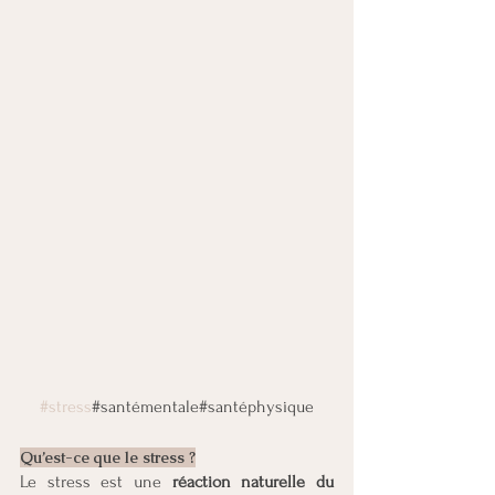
#stress
#santémentale#santéphysique
Qu’est-ce que le stress ?
Le stress est une 
réaction naturelle du 