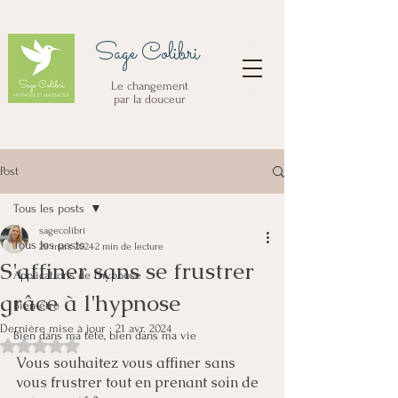
Sage Colibri
Le changement
par la douceur
Post
Tous les posts
sagecolibri
Tous les posts
29 mars 2024
2 min de lecture
S'affiner sans se frustrer
Applications de l'hypnose
grâce à l'hypnose
Bien-être
Dernière mise à jour :
21 avr. 2024
Bien dans ma tête, bien dans ma vie
Noté NaN étoiles sur 5.
Vous souhaitez vous affiner sans 
vous frustrer tout en prenant soin de 