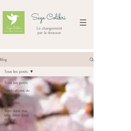
Sage Colibri
Le changement
par la douceur
Blog
Tous les posts
Tous les posts
Applications de
l'hypnose
Bien-être
Bien dans ma
tête, bien dans
ma vie