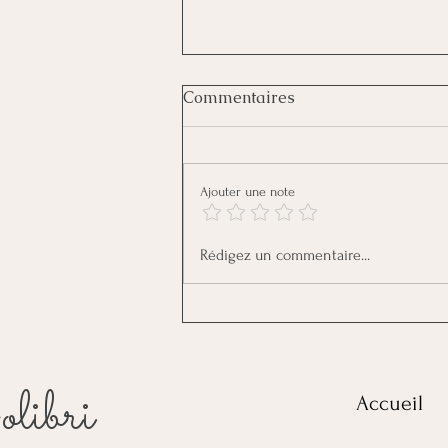
Commentaires
Ajouter une note
Et si le secret d'une vie plus
Rédigez un commentaire...
équilibrée résidait dans
votre capacité à vous
reposer ?
libri
Accueil