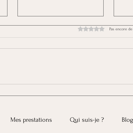
Noté 0 étoile sur 5.
Pas encore de
3 bonnes raisons
S'aff
(scientifiques) de s’exposer à
grâc
la lumière du jour
Mes prestations
Qui suis-je ?
Blo