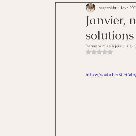
sagecolibri
1 févr. 202
Janvier, 
solutions
Dernière mise à jour :
14 avr
Noté NaN étoiles sur 
https://youtu.be/Bi-eCato