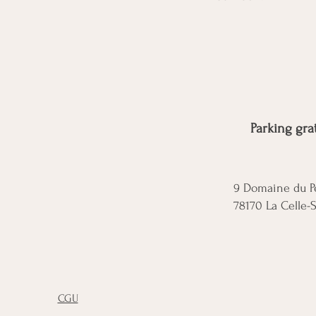
Parking gra
9 Domaine du Pe
78170 La Celle-
CGU