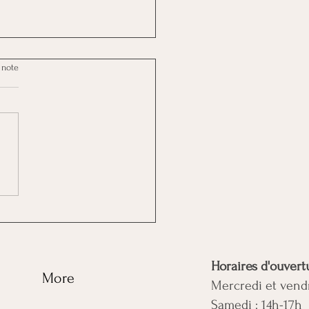
 note
iner sans se frustrer
e à l'hypnose
Horaires d'ouvertu
g
More
Mercredi et vend
Samedi : 14h-17h