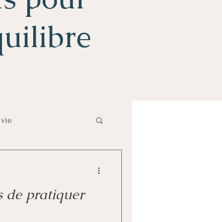
quilibre
 vie
s de pratiquer