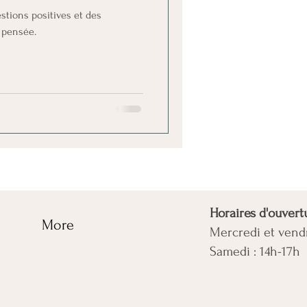
stions positives et des
e pensée.
Horaires d'ouvertu
g
More
Mercredi et vend
Samedi : 14h-17h